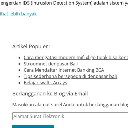
engertian IDS (Intrusion Detection System) adalah sistem
Memahami
ihat lebih banyak
ntrusion
etection
System
IDS)
Artikel Populer :
Cara mengatasi modem mifi xl go tidak bisa kone
Stroomnet denpasar Bali
Cara Mendaftar Internet Banking BCA
Tips sederhana bersepeda di denpasar bali
Belajar swift : Arrays
Berlangganan ke Blog via Email
Masukkan alamat surel Anda untuk berlangganan blog 
Alamat
Surat
Elektronik