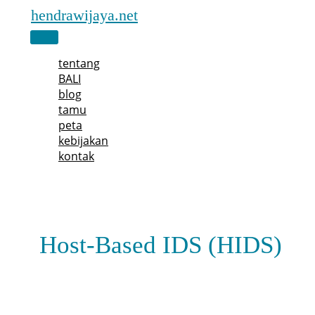
Skip
hendrawijaya.net
to
Main
content
Menu
tentang
BALI
blog
tamu
peta
kebijakan
kontak
Host-Based IDS (HIDS)