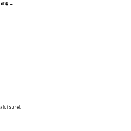
yang …
lui surel.