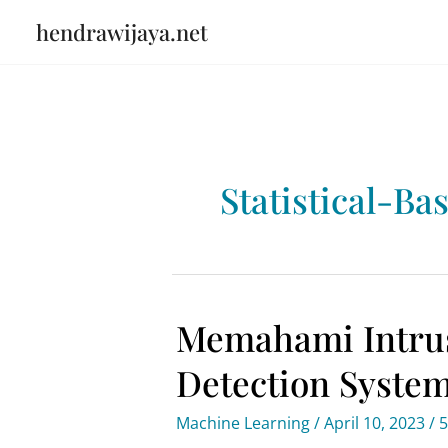
Skip
hendrawijaya.net
to
content
Statistical-Ba
Memahami Intru
Detection System
Machine Learning
/
April 10, 2023
/
5