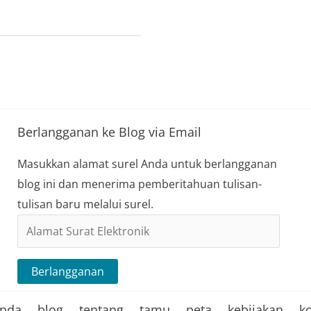
Berlangganan ke Blog via Email
Masukkan alamat surel Anda untuk berlangganan
blog ini dan menerima pemberitahuan tulisan-
tulisan baru melalui surel.
Alamat
Surat
Elektronik
Berlangganan
anda
blog
tentang
tamu
peta
kebijakan
k