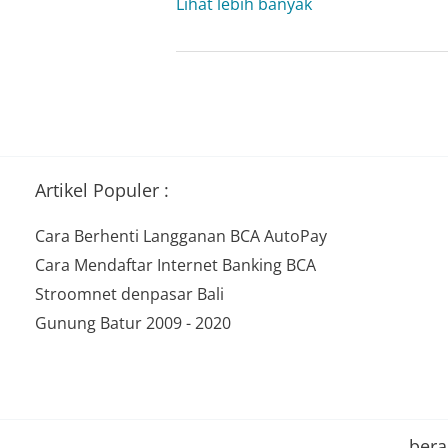
Memahami
Lihat lebih banyak
Intrusion
Detection
System
(IDS)
Artikel Populer :
Cara Berhenti Langganan BCA AutoPay
Cara Mendaftar Internet Banking BCA
Stroomnet denpasar Bali
Gunung Batur 2009 - 2020
ber