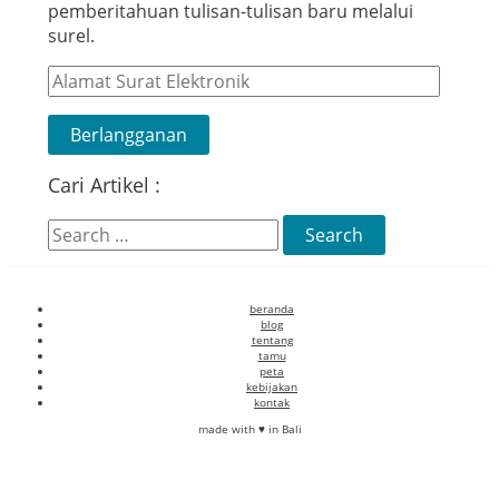
pemberitahuan tulisan-tulisan baru melalui
surel.
Alamat
Surat
Elektronik
Berlangganan
Cari Artikel :
Search
for:
beranda
blog
tentang
tamu
peta
kebijakan
kontak
made with ♥ in Bali