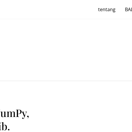
tentang
BAL
NumPy,
ib.