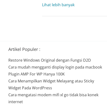
Overview
Lihat lebih banyak
Python
Programming
:
NumPy,
Pandas,
Matplotlib.
Artikel Populer :
Restore Windows Original dengan Fungsi D2D
Cara mudah mengganti display login pada macbook
Plugin AMP For WP Hanya 100K
Cara Menampilkan Widget Melayang atau Sticky
Widget Pada WordPress
Cara mengatasi modem mifi xl go tidak bisa konek
internet