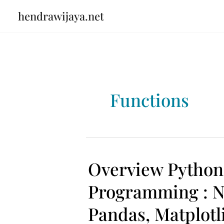
Skip
hendrawijaya.net
to
content
Functions
Overview Python
Programming : 
Pandas, Matplotl