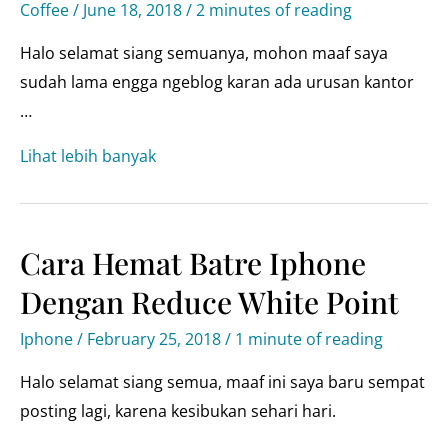
Coffee
/
June 18, 2018
/
2 minutes of reading
Halo selamat siang semuanya, mohon maaf saya
sudah lama engga ngeblog karan ada urusan kantor
…
Cara
Lihat lebih banyak
minum
kopi
fresh
Cara Hemat Batre Iphone
tiap
Dengan Reduce White Point
hari
dengan
Iphone
/
February 25, 2018
/
1 minute of reading
budget
Halo selamat siang semua, maaf ini saya baru sempat
pas-
posting lagi, karena kesibukan sehari hari.
pasan