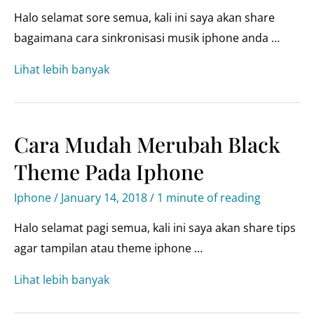
Halo selamat sore semua, kali ini saya akan share
bagaimana cara sinkronisasi musik iphone anda …
Cara
Lihat lebih banyak
mudah
sinkron
/
Cara Mudah Merubah Black
copy
Theme Pada Iphone
musik
pada
Iphone
/
January 14, 2018
/
1 minute of reading
iphone
Halo selamat pagi semua, kali ini saya akan share tips
ke
agar tampilan atau theme iphone …
apple
watch
Cara
Lihat lebih banyak
mudah