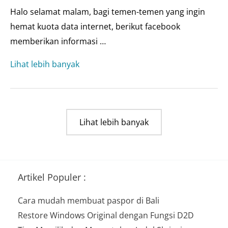
Halo selamat malam, bagi temen-temen yang ingin
hemat kuota data internet, berikut facebook
memberikan informasi …
Cara
Lihat lebih banyak
mudah
cari
lokasi
Lihat lebih banyak
wifi
gratis
dengan
aplikasi
Artikel Populer :
facebook
Cara mudah membuat paspor di Bali
Restore Windows Original dengan Fungsi D2D