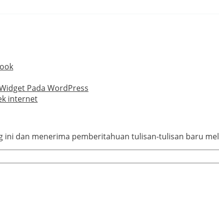
book
 Widget Pada WordPress
k internet
ini dan menerima pemberitahuan tulisan-tulisan baru mela