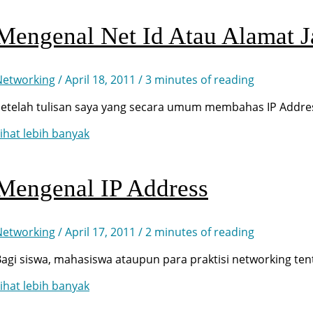
Mengenal Net Id Atau Alamat J
Networking
/
April 18, 2011
/
3 minutes of reading
Setelah tulisan saya yang secara umum membahas IP Addre
Mengenal
ihat lebih banyak
et
d
tau
Mengenal IP Address
lamat
aringan
Networking
/
April 17, 2011
/
2 minutes of reading
agi siswa, mahasiswa ataupun para praktisi networking ten
Mengenal
ihat lebih banyak
P