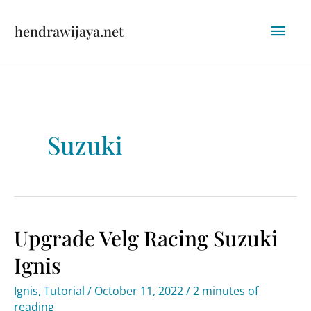
Skip
Mai
hendrawijaya.net
to
content
Men
Suzuki
Upgrade Velg Racing Suzuki
Ignis
Ignis
,
Tutorial
/
October 11, 2022
/
2 minutes of
reading