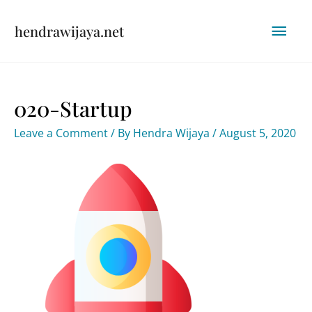
Skip
Mai
hendrawijaya.net
to
content
Men
020-Startup
Leave a Comment
/ By
Hendra Wijaya
/
August 5, 2020