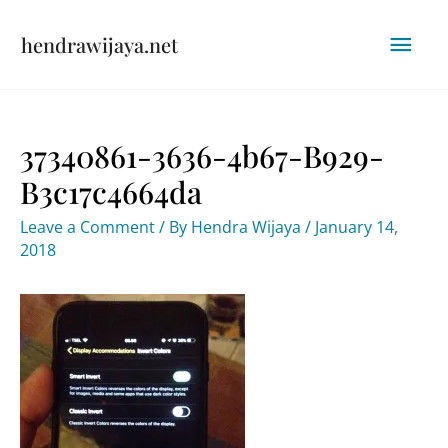
Skip
Mai
hendrawijaya.net
to
content
Men
37340861-3636-4b67-B929-
B3c17c4664da
Leave a Comment
/ By
Hendra Wijaya
/
January 14,
2018