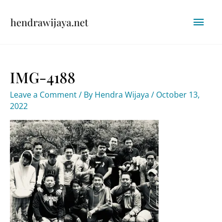
Skip
Mai
hendrawijaya.net
to
content
Men
IMG-4188
Leave a Comment
/ By
Hendra Wijaya
/
October 13,
2022