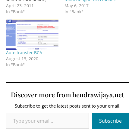
May 6, 2017
namun anda tidak bisa
April 23, 2011
In "Bank"
melakukan pembelian
In "Bank"
online, transfer dana,
dan pembayaran tagihan.
Untuk dapat melakukan
hal tersebut, anda perlu
yang namanya Key BCA.
Kye BCA Key BCA adalah
Auto transfer BCA
sebuah ALAT berbentuk
August 13, 2020
seperti kalkulator kecil
In "Bank"
(biasanya) berwarna…
Discover more from hendrawijaya.net
Subscribe to get the latest posts sent to your email.
Type your email…
Subscribe