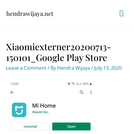
Skip
Mai
hendrawijaya.net
to
content
Me
Xiaomiexterner20200713-
150101_Google Play Store
Leave a Comment
/ By
Hendra Wijaya
/
July 13, 2020