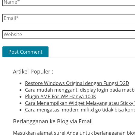
Name*
Email*
Website
Artikel Populer :
Restore Windows Original dengan Fungsi D2D
Cara mudah mengganti display login pada mac
Plugin AMP For WP Hanya 100K
Cara Menampilkan Widget Melayang atau Sticky
Cara mengatasi modem mifi xl go tidak bisa kone
Berlangganan ke Blog via Email
Masukkan alamat surel Anda untuk berlangganan blog 