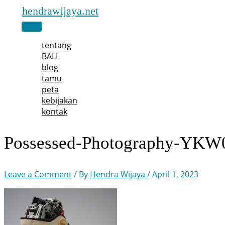
Skip
hendrawijaya.net
to
Main
content
Menu
tentang
BALI
blog
tamu
peta
kebijakan
kontak
Possessed-Photography-YKW0
Leave a Comment
/ By
Hendra Wijaya
/
April 1, 2023