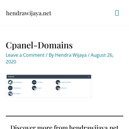
Skip
Mai
hendrawijaya.net
to
content
Me
Cpanel-Domains
Leave a Comment
/ By
Hendra Wijaya
/
August 26,
2020
Discover more from hendrawijaya.net