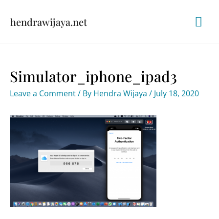
Skip
Mai
hendrawijaya.net
to
content
Me
Simulator_iphone_ipad3
Leave a Comment
/ By
Hendra Wijaya
/
July 18, 2020