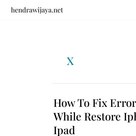
Skip
hendrawijaya.net
to
content
X
How To Fix Error
While Restore I
Ipad