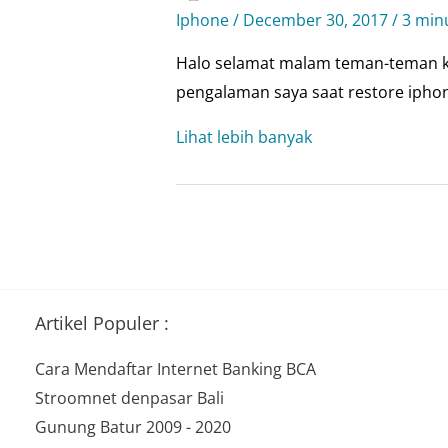
Iphone
/
December 30, 2017
/
3 min
Halo selamat malam teman-teman kal
pengalaman saya saat restore ipho
How
Lihat lebih banyak
to
fix
error
code
4013
while
Artikel Populer :
restore
iphone
Cara Mendaftar Internet Banking BCA
and
Stroomnet denpasar Bali
ipad
Gunung Batur 2009 - 2020