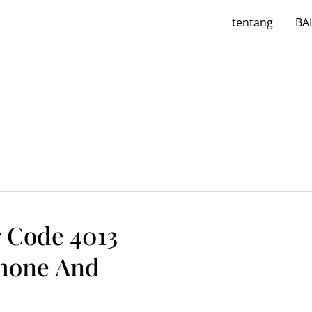
tentang
BAL
 Code 4013
phone And