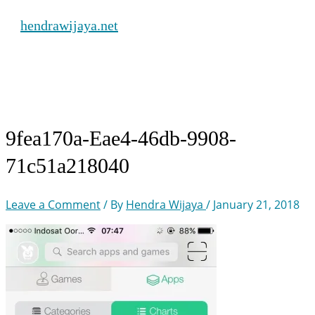
Skip
hendrawijaya.net
to
content
Main
Menu
9fea170a-Eae4-46db-9908-
71c51a218040
Leave a Comment
/ By
Hendra Wijaya
/
January 21, 2018