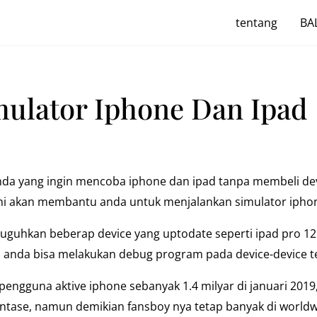
tentang
BAL
imulator Iphone Dan Ipad
anda yang ingin mencoba iphone dan ipad tanpa membeli de
ini akan membantu anda untuk menjalankan simulator ipho
uguhkan beberap device yang uptodate seperti ipad pro 12.
di anda bisa melakukan debug program pada device-device te
 pengguna aktive iphone sebanyak 1.4 milyar di januari 201
entase, namun demikian fansboy nya tetap banyak di worldw