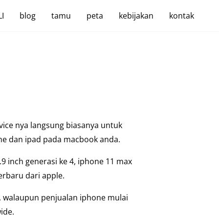
I
blog
tamu
peta
kebijakan
kontak
vice nya langsung biasanya untuk
ne dan ipad pada macbook anda.
9 inch generasi ke 4, iphone 11 max
rbaru dari apple.
9, walaupun penjualan iphone mulai
ide.