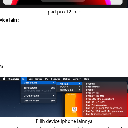
Ipad pro 12 inch
ce lain :
ka
Pilih device iphone lainnya