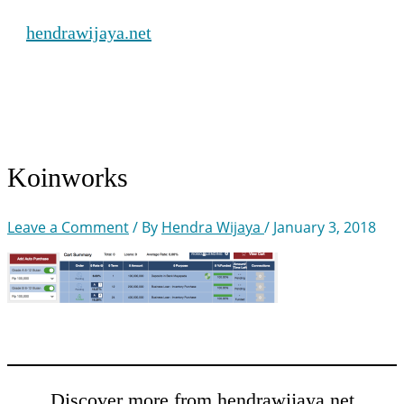
Skip
hendrawijaya.net
to
content
Main
Menu
Koinworks
Leave a Comment
/ By
Hendra Wijaya
/
January 3, 2018
Discover more from hendrawijaya.net