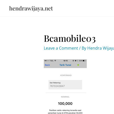
Skip
hendrawijaya.net
to
content
Bcamobile03
Leave a Comment
/ By
Hendra Wija