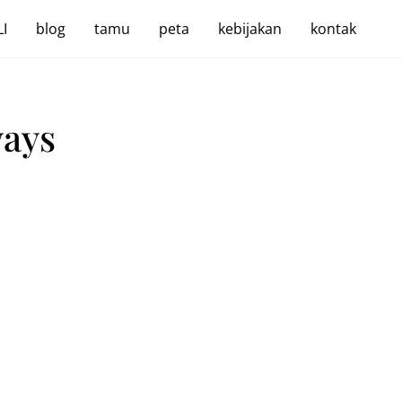
I
blog
tamu
peta
kebijakan
kontak
ways