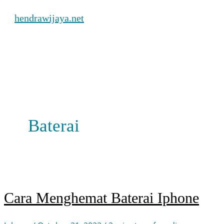
Skip
hendrawijaya.net
to
content
Main
Menu
Baterai
Cara Menghemat Baterai Iphone