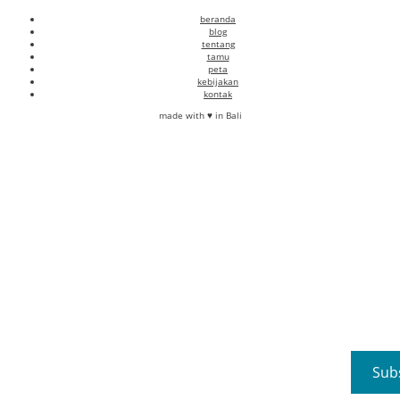
beranda
blog
tentang
tamu
peta
kebijakan
kontak
made with ♥ in Bali
Sub