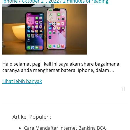
Iphone
/
October 21, 2022
/
2 minutes of reading
Halo selamat pagi, kali ini saya akan share bagaimana
caranya anda menghemat baterai iphone, dalam …
Cara
Lihat lebih banyak
Menghemat
Baterai
Iphone
Artikel Populer :
Cara Mendaftar Internet Banking BCA