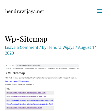
Skip
Mai
hendrawijaya.net
to
content
Men
Wp-Sitemap
Leave a Comment
/ By
Hendra Wijaya
/
August 14,
2020