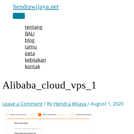
Skip
hendrawijaya.net
to
Main
content
Menu
tentang
BALI
blog
tamu
peta
kebijakan
kontak
Alibaba_cloud_vps_1
Leave a Comment
/ By
Hendra Wijaya
/
August 1, 2020