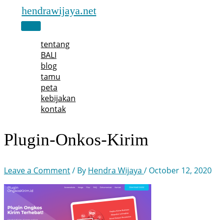
Skip
hendrawijaya.net
to
Main
content
Menu
tentang
BALI
blog
tamu
peta
kebijakan
kontak
Plugin-Onkos-Kirim
Leave a Comment
/ By
Hendra Wijaya
/
October 12, 2020