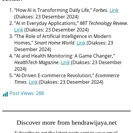
“How AI is Transforming Daily Life,”
Forbes
.
Link
(Diakses: 23 Desember 2024)
“AI in Everyday Applications,”
MIT Technology Review
.
Link
(Diakses: 23 Desember 2024)
“The Role of Artificial Intelligence in Modern
Homes,”
Smart Home World
.
Link
(Diakses: 23
Desember 2024)
“AI and Health Monitoring: A Game Changer,”
HealthTech Magazine
.
Link
(Diakses: 23 Desember
2024)
“AI-Driven E-commerce Revolution,”
Ecommerce
Times
.
Link
(Diakses: 23 Desember 2024)
Post Views:
288
Discover more from hendrawijaya.net
Subscribe to get the latest posts sent to your email.