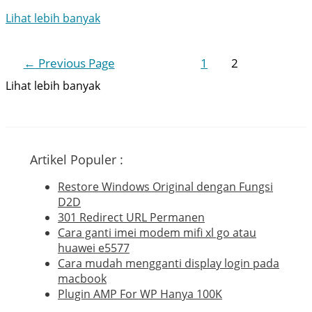
Jenis
Lihat lebih banyak
Machine
Learning
Posts
←
Previous Page
1
2
pagination
Lihat lebih banyak
Artikel Populer :
Restore Windows Original dengan Fungsi
D2D
301 Redirect URL Permanen
Cara ganti imei modem mifi xl go atau
huawei e5577
Cara mudah mengganti display login pada
macbook
Plugin AMP For WP Hanya 100K