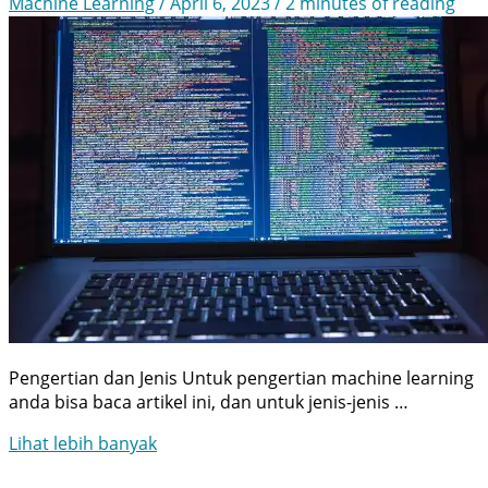
Machine Learning
/
April 6, 2023
/
2 minutes of reading
Pengertian dan Jenis Untuk pengertian machine learning
anda bisa baca artikel ini, dan untuk jenis-jenis …
Tantangan
Lihat lebih banyak
Machine