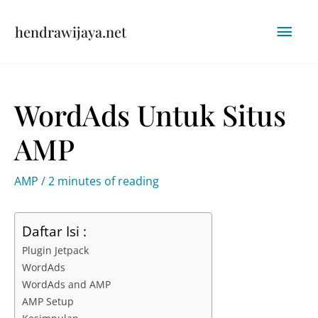
Skip
Mai
hendrawijaya.net
to
content
Men
WordAds Untuk Situs
AMP
AMP
/
2 minutes of reading
Daftar Isi :
Plugin Jetpack
WordAds
WordAds and AMP
AMP Setup