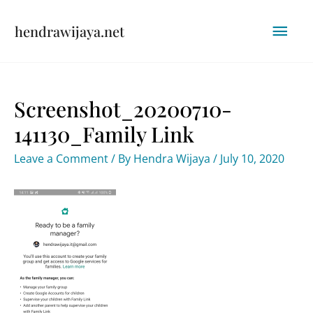
Skip
Mai
hendrawijaya.net
to
content
Men
Screenshot_20200710-
141130_Family Link
Leave a Comment
/ By
Hendra Wijaya
/
July 10, 2020