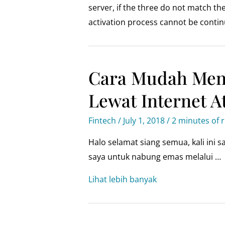
server, if the three do not match t
activation process cannot be contin
Cara Mudah Me
Lewat Internet A
Fintech
/
July 1, 2018
/
2 minutes of 
Halo selamat siang semua, kali ini
saya untuk nabung emas melalui …
Cara
Lihat lebih banyak
mudah
menabung
emas