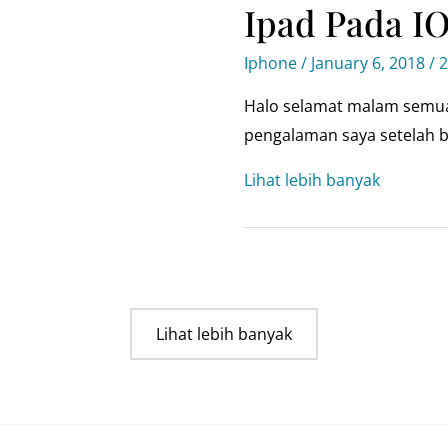
Ipad Pada IO
yang
hilang
Iphone
/
January 6, 2018
/
2
di
iphone
Halo selamat malam semua, 
pengalaman saya setelah b
Solusi
Lihat lebih banyak
aktivasi
iphone
dan
ipad
pada
Lihat lebih banyak
iOS
11