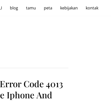
I
blog
tamu
peta
kebijakan
kontak
 Error Code 4013
re Iphone And