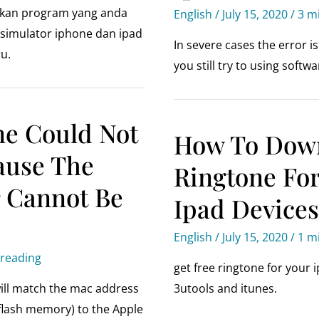
nkan program yang anda
English
/
July 15, 2020
/
3 m
 simulator iphone dan ipad
In severe cases the error 
ru.
you still try to using softwa
ne Could Not
How To Down
ause The
Ringtone Fo
r Cannot Be
Ipad Devices
English
/
July 15, 2020
/
1 m
 reading
get free ringtone for your
will match the mac address
3utools and itunes.
flash memory) to the Apple