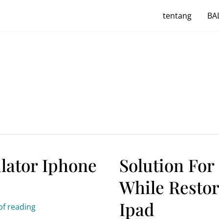
tentang
BAL
ulator Iphone
Solution For
While Resto
Ipad
of reading