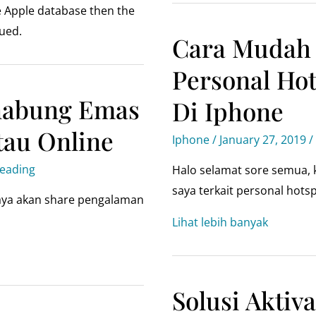
he Apple database then the
ued.
Cara Mudah 
Personal Hot
nabung Emas
Di Iphone
tau Online
Iphone
/
January 27, 2019
/
reading
Halo selamat sore semua, k
saya terkait personal hots
 saya akan share pengalaman
Cara
Lihat lebih banyak
mudah
mengatasi
personal
Solusi Aktiv
hotspot