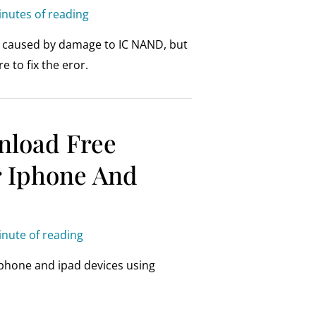
inutes of reading
is caused by damage to IC NAND, but
re to fix the eror.
load Free
r Iphone And
inute of reading
 iphone and ipad devices using