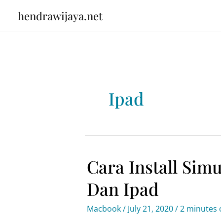
Skip
hendrawijaya.net
to
content
Ipad
Cara Install Sim
Dan Ipad
Macbook
/
July 21, 2020
/
2 minutes 