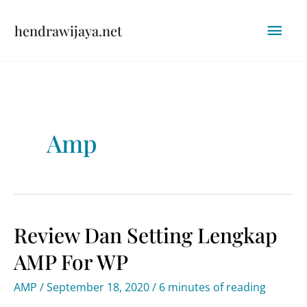
Skip
Mai
hendrawijaya.net
to
content
Men
Amp
Review Dan Setting Lengkap
AMP For WP
AMP
/
September 18, 2020
/
6 minutes of reading